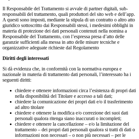
Il Responsabile del Trattamento si avvale di partner digitali, sub-
responsabili del trattamento, quali produttori del sito web e dell’app.
A questi sono imposti, mediante la stipula di un contratto o altro atto
giuridico sottoscritto dai Responsabili stessi, i medesimi obblighi in
materia di protezione dei dati personali contenuti nella nomina a
Responsabile del Trattamento, con l’espressa presa d’atto delle
garanzie sufficienti alla messa in atto delle misure tecniche e
organizzative adeguate richieste dal Regolamento
Diritti degli interessati
Si dà evidenza che, in conformità con la normativa europea e
nazionale in materia di trattamento dati personali, l’interessato ha i
seguenti diritti:
chiedere e ottenere informazioni circa l’esistenza di propri dati
nella disponibilità del Titolare e accesso a tali dati;
chiedere la comunicazione dei propri dati e/o il trasferimento
ad altro titolare
chiedere e ottenere la modifica e/o correzione dei suoi dati
personali qualora ritenga siano inaccurati o incompleti;
chiedere e ottenere la cancellazione – e/o la limitazione del
trattamento – dei propri dati personali qualora si tratti di dati o
informazioni non necessari – o non più necessari – per le