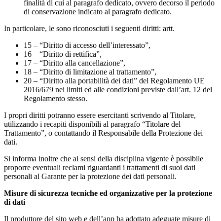
finalità di cui al paragrafo dedicato, ovvero decorso il periodo
di conservazione indicato al paragrafo dedicato.
In particolare, le sono riconosciuti i seguenti diritti: artt.
15 – “Diritto di accesso dell’interessato”,
16 – “Diritto di rettifica”,
17 – “Diritto alla cancellazione”,
18 – “Diritto di limitazione al trattamento”,
20 – “Diritto alla portabilità dei dati” del Regolamento UE
2016/679 nei limiti ed alle condizioni previste dall’art. 12 del
Regolamento stesso.
I propri diritti potranno essere esercitanti scrivendo al Titolare,
utilizzando i recapiti disponibili al paragrafo “Titolare del
Trattamento”, o contattando il Responsabile della Protezione dei
dati.
Si informa inoltre che ai sensi della disciplina vigente è possibile
proporre eventuali reclami riguardanti i trattamenti di suoi dati
personali al Garante per la protezione dei dati personali.
Misure di sicurezza tecniche ed organizzative per la protezione
di dati
Il produttore del sito web e dell’app ha adottato adeguate misure di