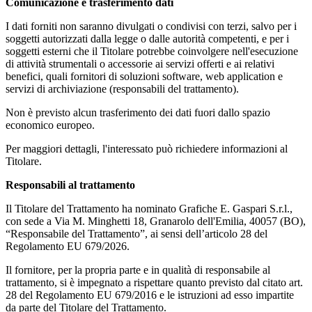
Comunicazione e trasferimento dati
I dati forniti non saranno divulgati o condivisi con terzi, salvo per i
soggetti autorizzati dalla legge o dalle autorità competenti, e per i
soggetti esterni che il Titolare potrebbe coinvolgere nell'esecuzione
di attività strumentali o accessorie ai servizi offerti e ai relativi
benefici, quali fornitori di soluzioni software, web application e
servizi di archiviazione (responsabili del trattamento).
Non è previsto alcun trasferimento dei dati fuori dallo spazio
economico europeo.
Per maggiori dettagli, l'interessato può richiedere informazioni al
Titolare.
Responsabili al trattamento
Il Titolare del Trattamento ha nominato Grafiche E. Gaspari S.r.l.,
con sede a Via M. Minghetti 18, Granarolo dell'Emilia, 40057 (BO),
“Responsabile del Trattamento”, ai sensi dell’articolo 28 del
Regolamento EU 679/2026.
Il fornitore, per la propria parte e in qualità di responsabile al
trattamento, si è impegnato a rispettare quanto previsto dal citato art.
28 del Regolamento EU 679/2016 e le istruzioni ad esso impartite
da parte del Titolare del Trattamento.