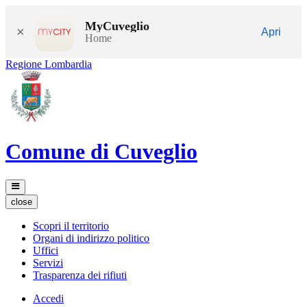
MyCuveglio
×
Apri
Home
Regione Lombardia
Comune di Cuveglio
close
Scopri il territorio
Organi di indirizzo politico
Uffici
Servizi
Trasparenza dei rifiuti
Accedi