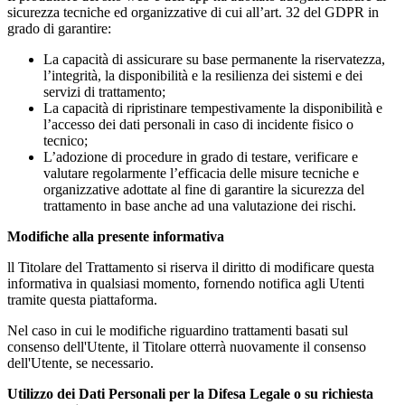
sicurezza tecniche ed organizzative di cui all’art. 32 del GDPR in
grado di garantire:
La capacità di assicurare su base permanente la riservatezza,
l’integrità, la disponibilità e la resilienza dei sistemi e dei
servizi di trattamento;
La capacità di ripristinare tempestivamente la disponibilità e
l’accesso dei dati personali in caso di incidente fisico o
tecnico;
L’adozione di procedure in grado di testare, verificare e
valutare regolarmente l’efficacia delle misure tecniche e
organizzative adottate al fine di garantire la sicurezza del
trattamento in base anche ad una valutazione dei rischi.
Modifiche alla presente informativa
ll Titolare del Trattamento si riserva il diritto di modificare questa
informativa in qualsiasi momento, fornendo notifica agli Utenti
tramite questa piattaforma.
Nel caso in cui le modifiche riguardino trattamenti basati sul
consenso dell'Utente, il Titolare otterrà nuovamente il consenso
dell'Utente, se necessario.
Utilizzo dei Dati Personali per la Difesa Legale o su richiesta